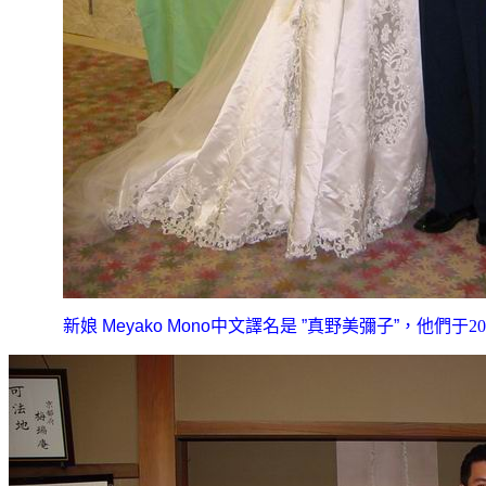
新娘 Meyako Mono
中文譯名是
”
真
野美彌子
”
，他們
于
20