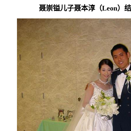
聂崇镒儿子聂本淳（Leon）