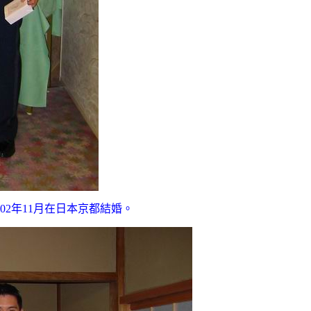
02
年
11
月
在
日本京都結婚。