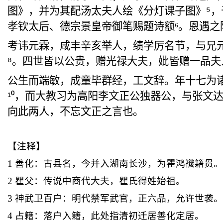
图》
，并为其配汤太夫人绘《分灯课子图》
⁵
，
孝
钦太后、德宗景皇帝御笔
赐
题诗额
⁶
。恩遇之
考
讳
元
霖
，咸丰辛亥举人，
绩学厉
名节，
与兄
⁸
。四
世
皆以公贵，
赠光禄
大夫，
妣皆赠
一品夫
公生而端敏，
成童毕群
经，工文辞。年十七为
¹
⁰
，而大教习为高阳李文正公
独器公
，与张文
向此两人，不忘文正之言也。
【注释】
1
善化：古县名，今并入湖南长沙，为瞿鸿禨籍贯
2
瞿
父：传说中商代大夫，瞿氏得姓始祖。
3
神武卫百户：明代禁军武官，正六品，允许世袭
4
占籍：落户入籍，此处指清初迁居善化定居。