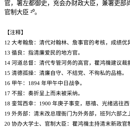
官，署左都御史，
充会办财政
大臣，兼署吏部
官制大臣
²
⁰
。
【注释】
12
大考
翰
詹：清代对翰林、
詹
事官的考核，成绩优
13
循良：指清廉爱民的地方官。
14
河道总督：清代专管河务的高官，瞿鸿禨建议裁
15
清德孤操
：清廉自守、不结党、不徇私的品格。
16
甲午：
1894
年甲午中日战争。
17
不报：奏折呈上而未被采纳。
18
銮
驾西幸：
1900
年庚子事变，慈禧、光绪逃往西
19
外务部：清末
改总理
衙门为外务部，班列六部之
20
协办大学士、官制大臣：瞿鸿禨主持清末新政官