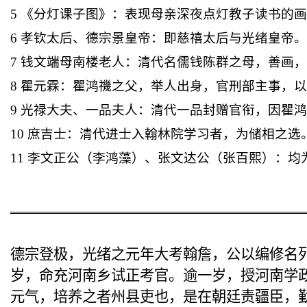
5
《分灯课子图》：表现母亲深夜点灯教子读书的
6
孝钦太后、德宗景皇帝：即慈禧太后与光绪皇帝
7
钱
文端母南楼
老人：清代
名儒钱陈群
之母，善画
8
瞿元霖：瞿鸿禨之父，举人出身，官刑部主事，
9
光禄大夫、一品夫人：清代一品封赠官衔，因瞿
10
庶
吉士：清代进士入翰林院学习者，
为储相之
选
11
李文正公（李鸿藻）、张文达公（张百熙）：均
德宗登极，光绪之元年大考
翰詹
，公以编修名
岁，命充河南乡试正考官。逾一岁，授河南学
元气，培养之者州县吏也，是在
朝廷责疆臣
，