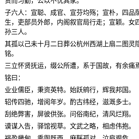
贤而习勤，公以不忧其家。
子六人：宣聪、成官、宣芬均
殇
；宣朴，
四品
生，吏部员外郎，
内阁叙官局
行走；宣颖。女
孙三人
。
其孤以
己未
十月二日葬公杭州
西湖上扇二图灵
铭
。
三立怀贤
抚运，缀公所遭，系于国故，有余痛
铭曰：
业
业
儒臣，
秉资英
特。始跃鹓行，
辉我邦国
。
轺
传四驰，
增阅年岁
。酌古纬经，滋
溉
多士。
刮绝弊害
，
屏彼供张
。问俗南纪，清风烂翔。
谟谋入告，驿馆视草
。文武之略，相
虑伟抱
。
祸盈
畿
甸，乘舆既西。麻鞵孤对，
泣
肩艰危。