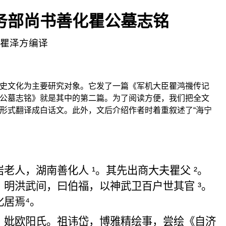
务部尚书善化瞿公墓志铭
瞿泽方编译
史
文化为主要研究对象。它发了一篇《军机大臣瞿鸿禨传记
公墓志铭》就是其中的第二篇。为了阅读方便，我们把全文
形式翻译成白话文。此外，文后介绍作者时着重叙述了“海宁
岩老人，湖南善化人
¹
。其先出商大夫
瞿
父
²
。
。明洪武间，曰伯福，以神武卫百户
世
其官
³
。
化居焉
⁴
。
，
妣
欧阳氏。祖
讳
岱，博雅精绘事，
尝绘《自济