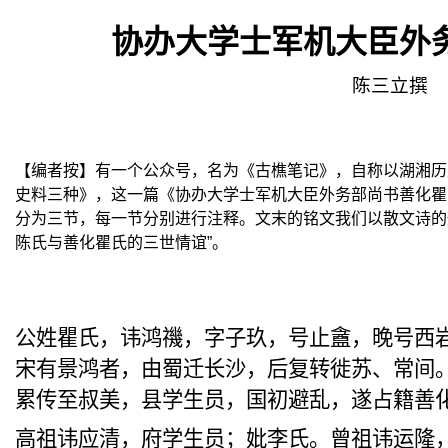
协办大学士军机大臣外
陈三立撰
【编者按】有一个公众号，名为《古樵笔记》，自称以湖
湘历
史料三种》，这一篇《协办大学士军机大臣外务部尚书善化瞿
分为三节，每一节分别进行注释。文末的铭文我们以散文诗的
陈氏与善化瞿氏的三
世
情谊”。
公姓瞿氏，
讳
鸿禨，字子玖，号止盦，晚号西
宋有景鸿者，
由蜀迁
长沙，后复转
徙
苏、常间
累传至叔美，县学生员，国初避乱，
遂占籍善
高祖
讳
应清，府学生员；
妣
李氏。曾祖
讳
运隆