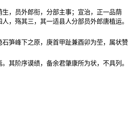
荫生
，员外郎衔，分部主事；宣治，正一品荫
四人，
殇
其三，
其一适县人
分部员外郎
唐植运
。
隐石笋峰下之原，
庚首甲趾兼酉
卯为茔，
属状赞
焉。
其阶序谟
绩，
备余君肇
康所为状，不具列。