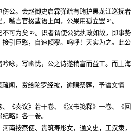
中伤公。
会赵御
史启霖
弹疏有贿护
黑龙江巡抚者
是，
嗾
言官掇蜚语上闻，公果用孤立罢
²⁴
。
已不可为矣
²⁵
。
识者谓使公
犹执政如故，即事势
，接引巨憝，自速倾覆。呜呼！天实为之。此公
诸
吟咏，
写幽忧
，公
之诗遂稍富
而益工。而上海
遗疏闻
，赏给
陀罗
经被，谕赐祭葬，予
谥文慎
卷、《奏议》若干卷、《汉书笺释》一卷、《回
遇纪略》各一卷。
，河南按察使、贵筑寿彤女，通文史，工汉隶，