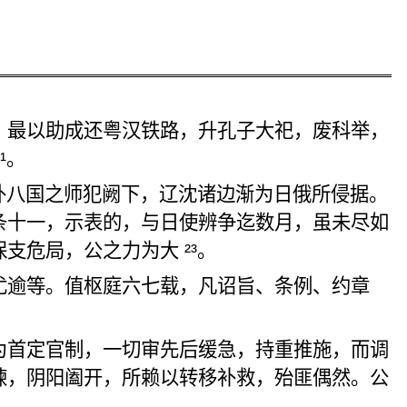
，最以助成还粤汉铁路，升孔子大祀，废科举，
¹。
外八国之
师犯阙
下，
辽沈诸边渐为
日俄所侵据。
条
十一，
示表的
，与日
使辨争迄
数月，虽未尽如
保支危局
，公之力为大 ²³。
尤逾等
。值
枢
庭六七载，凡诏旨、条例、约章
为首定官制，一切
审先后
缓急，持重推施，而调
谏，阴阳
阖
开，所赖以转移补救，殆匪偶然。
公