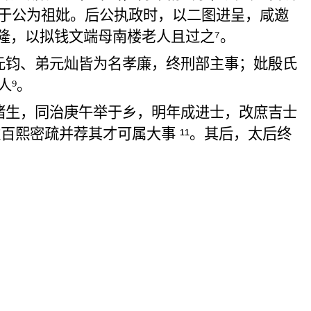
于公为祖妣。后公执政时，以二图进呈，
咸邀
隆，以
拟钱文端母
南楼老人且过之
⁷
。
元钧
、弟元
灿
皆为名孝廉，终刑部主事；
妣
殷氏
人
⁹
。
诸生，同治
庚午举
于乡，明年成进士，改
庶
吉士
达百
熙密疏并荐
其才可属大事
¹¹
。其后，太后终
。
。