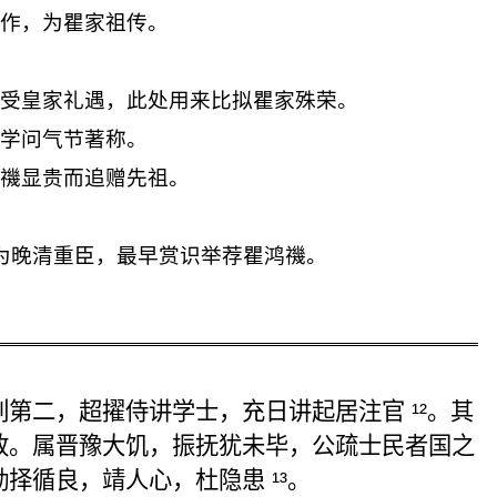
画作，为瞿家祖传。
。
，受皇家礼遇，此处用来比拟瞿家殊荣。
以学问气节著称。
鸿禨显贵而追赠先祖。
。
为晚清重臣，最早赏识举荐瞿鸿禨。
列第二，超擢
侍
讲学士，
充日讲起居注
官 ¹²。其
政。属晋豫大饥，振抚犹未毕，公疏士民者国之
勤择循良
，靖人心，杜隐患 ¹³。