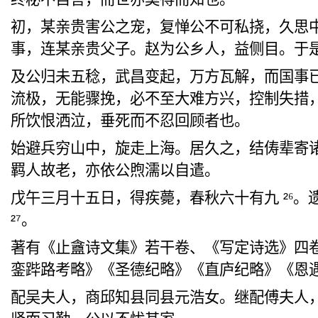
初，某亲贵害公之宠，复
惮公不可私
挠，久思
事，连某亲贵父子。赵为公乡人，益侧目。于
及公
归未五稔
，武昌变起，万方瓦解，而国事
流极，无能骤挽，必不至大难方兴，控制失措
所饮恨洒
泣
，垂死而不忍回顾者也。
始避兵穷山中，
旋走上海
。居久之，结
俦辈寄
羁
人故老，亦依公煦濡以自遣。
戊午三月十五日，得疾
薨
，春秋六十有九
²
⁶
。
²⁷
。
著有《止盦诗文集》若干卷、《写定诗选》四
銮跸路考略》《圣德纪略》《直庐纪略》《恩
配吴夫人，商邱知县同县元
浩
女。继配傅夫人