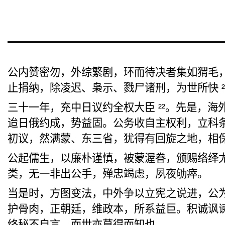
公
内赞密勿，外综繁剧
，环而待决
者集如猬
毛
止捐纳，除凌迟、枭示、戮尸诸刑，为世所快 ²
三十一年，充中日议约全权大臣 ²²。先是，海
迨
日俄约成，
势益固
。公务收自主权利，
立科
初议，
然满蒙
、东三省，犹得有回旋之地，
相
公起儒生，以廉朴谨慎，被蒙
渥
眷，颁赐络绎
类，无一非出公手，殚忠竭虑，夙夜劬瘁。
当是时，方图变法，中外争以立宪之说进，公
护骨肉，正朝廷，
维政本
，所系益巨。积诚讽
终秘不
自言，而世亦莫得而知也。