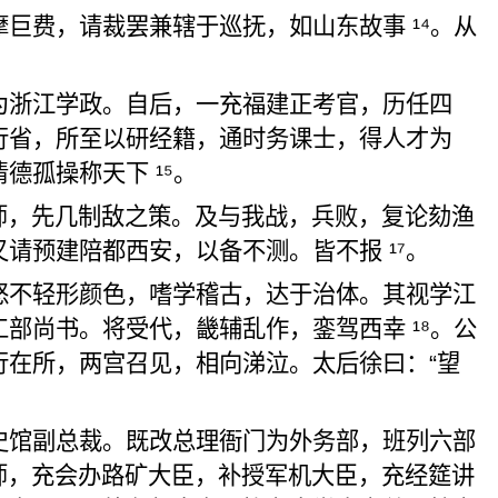
摩巨费，请裁罢兼辖
于巡抚，如山东故事
¹⁴
。从
为浙江学政。自后，
一
充福建正考官，历任四
行省，所至以
研
经籍，通时务课士，得人才为
清德孤操称
天下
¹⁵
。
师，先几制敌之策。及与我战，兵败，复论
劾
渔
又请预建
陪都西安，以备不测。皆不报
¹⁷
。
怒不轻形颜色，嗜学稽古，达于治体。其视学江
工部尚书。将受代，畿辅乱作，
銮
驾西幸
¹⁸
。公
行在
所，两宫召见，相向涕泣。太后徐曰：“望
史馆副总裁。既
改总理
衙门为外务部，班列六部
师，
充会办
路矿大臣，补授军机大臣，充经筵讲