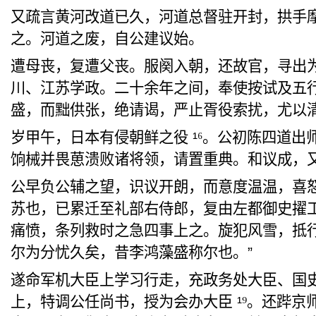
又疏言黄河
改道已久，河道
总督驻
开封，拱手
之。河道之废，自
公建议始
。
遭母丧，
复遭父丧
。服阕入朝，还故官，寻出
川、江苏学政。二十余年之间，
奉使按试及
五
盛，而
黜
供张，绝请
谒
，严止
胥役索扰
，尤以
岁甲午，
日本有侵朝鲜
之役
¹
⁶
。
公初陈四道
出
饷械并畏葸
溃败诸将领，请置重典。和议成，
公早负公
辅之望，
识议开朗
，而意度温温，喜
苏也，已累迁至礼部右侍郎，复由左都御史
擢
痛愤，条列救时
之急四事
上之。
旋犯风雪
，
抵
尔为分忧久矣，昔李鸿藻盛称尔也。”
遂命军机大臣上学习行走，充政务处大臣、国
上，特调公任尚书，授为会办大臣
¹
⁹
。还
跸
京