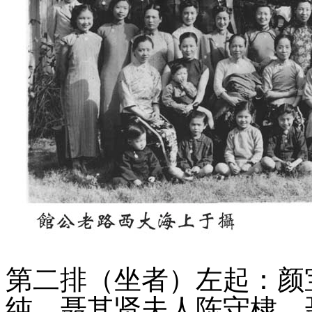
第二排（坐者）左起：颜
纯、聂其贤夫人陈守棣、