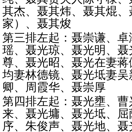
其杰、聂其炜、聂其焜、
家）、聂其焌
第三排左起：聂崇谦、卓
瑶、聂光琼、聂光明、聂
尊、聂光昭、聂光在妻蒋
均妻林德镜、聂光坻妻吴
卿、周霞华、聂崇厚
第四排左起：聂光壅、曹
来
、聂光墉、聂光坻、屈
序、朱俊声、聂光地、聂