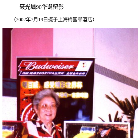
聂光墉90华诞留影
（2002年7月19日摄于上海梅园邨酒店）