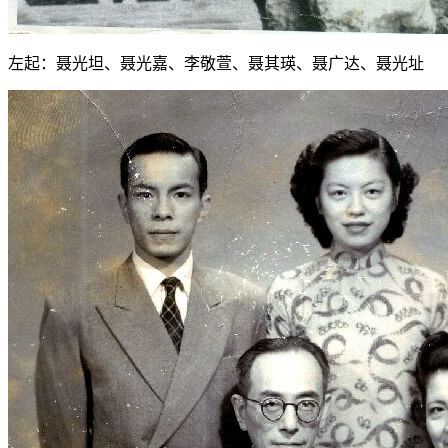
左起：聂光坦、聂光嘉、李敬萱、聂其瑛、聂广达、聂光址