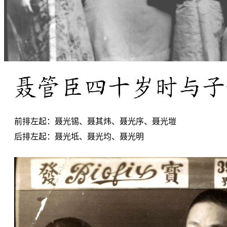
前排左起：聂光锡、聂其炜、聂光序、聂光塏
后排左起：聂光坻、聂光均、聂光明