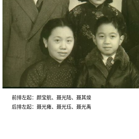
前排左起：颜宝航、聂光陆、聂其焌
后排左起：聂光雍、聂光珏、聂光禹