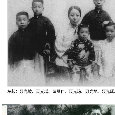
左起：聂光坡、聂光增、黄蕴仁、聂光琼、聂光地、聂光瑶