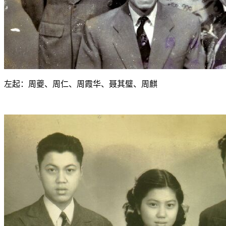
左起：周夔、周仁、周霞华、聂其璧、周麒